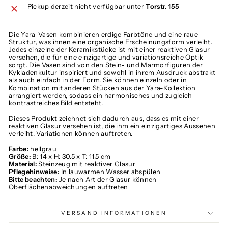
Pickup derzeit nicht verfügbar unter
Torstr. 155
Die Yara-Vasen kombinieren erdige Farbtöne und eine raue
Struktur, was ihnen eine organische Erscheinungsform verleiht.
Jedes einzelne der Keramikstücke ist mit einer reaktiven Glasur
versehen, die für eine einzigartige und variationsreiche Optik
sorgt. Die Vasen sind von den Stein- und Marmorfiguren der
Kykladenkultur inspiriert und sowohl in ihrem Ausdruck abstrakt
als auch einfach in der Form. Sie können einzeln oder in
Kombination mit anderen Stücken aus der Yara-Kollektion
arrangiert werden, sodass ein harmonisches und zugleich
kontrastreiches Bild entsteht.
Dieses Produkt zeichnet sich dadurch aus, dass es mit einer
reaktiven Glasur versehen ist, die ihm ein einzigartiges Aussehen
verleiht. Variationen können auftreten.
Farbe:
hellgrau
Größe:
B: 14 x H: 30.5 x T: 11.5 cm
Material:
Steinzeug mit reaktiver Glasur
Pflegehinweise:
In lauwarmen Wasser abspülen
Bitte beachten:
Je nach Art der Glasur können
Oberflächenabweichungen auftreten
VERSAND INFORMATIONEN