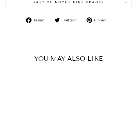
HAST DU NOCHE EINE FRAGE?
Auf
Auf
Auf
Teilen
Twittern
Pinnen
Facebook
Twitter
Pinterest
teilen
twittern
pinnen
YOU MAY ALSO LIKE
Ausverkauft