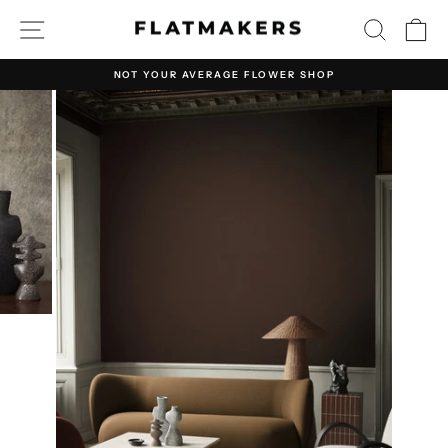
Direkt
SEITENNAVIGATION
SUCHE
E
zum
Inhalt
NOT YOUR AVERAGE FLOWER SHOP
Pause
Diashow