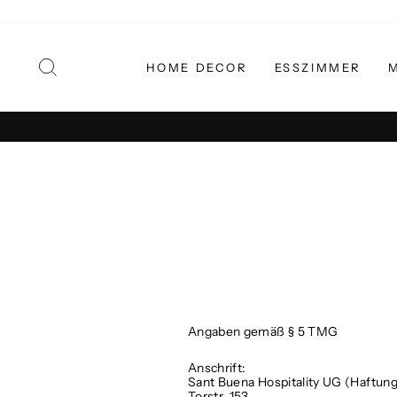
Direkt
zum
Inhalt
SUCHE
HOME DECOR
ESSZIMMER
Angaben gemäß § 5 TMG
Anschrift:
Sant Buena Hospitality UG (Haftun
Torstr. 153