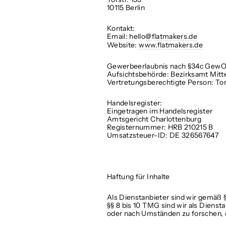
10115 Berlin
Kontakt:
Email: hello
@
f
latmakers.de
Website:
www.flatmakers.de
Gewerbeerlaubnis nach §34c GewO d
Aufsichtsbehörde: Bezirksamt Mitte,
Vertretungsberechtigte Person: T
Handelsregister:
Eingetragen im Handelsregister
Amtsgericht Charlottenburg
Registernummer: HRB 210215 B
Umsatzsteuer-ID: DE 326567647
Haftung für Inhalte
Als Dienstanbieter sind wir gemäß 
§§ 8 bis 10 TMG sind wir als Dienst
oder nach Umständen zu forschen, di