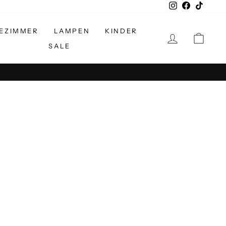
Instagram
Facebook
TikTok
EZIMMER
LAMPEN
KINDER
EINLOGGE
EIN
SALE