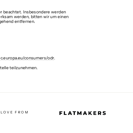
tter beachtet. Insbesondere werden
merksam werden, bitten wir um einen
gehend entfernen.
ec.europa.eu/consumers/odr
.
stelle teilzunehmen.
 LOVE FROM