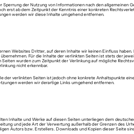
er Sperrung der Nutzung von Informationen nach den allgemeinen Ge
doch erst ab dem Zeitpunkt der Kenntnis einer konkreten Rechtsver
ngen werden wir diese Inhalte umgehend entfernen.
rnen Websites Dritter, auf deren Inhalte wir keinen Einfluss haben.
bernehmen. Für die Inhalte der verlinkten Seiten ist stets der jewei
ten Seiten wurden zum Zeitpunkt der Verlinkung auf mögliche Rechts
linkung nicht erkennbar.
le der verlinkten Seiten ist jedoch ohne konkrete Anhaltspunkte ein
tzungen werden wir derartige Links umgehend entfernen.
ellten Inhalte und Werke auf diesen Seiten unterliegen dem deutsch
breitung und jede Art der Verwertung außerhalb der Grenzen des Ur
igen Autors bzw. Erstellers. Downloads und Kopien dieser Seite sind 