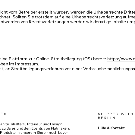
 nicht vom Betreiber erstellt wurden, werden die Urheberrechte Dri
eichnet. Sollten Sie trotzdem auf eine Urheberrechtsverletzung auf
ntwerden von Rechtsverletzungen werden wir derartige Inhalte um
ine Plattform zur Online-Streitbeilegung (OS) bereit:
https://www.
 oben im Impressum.
htet, an Streitbeilegungsverfahren vor einer Verbraucherschlichtungs
TER
SHIPPED WITH
BERLIN
hlte Inhalte zu Interieur und Design,
Hilfe & Kontakt
 zu Sales und den Events von Flatmakers
 Produkte in unserem Shop - noch bevor