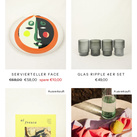
SERVIERTELLER FACE
GLAS RIPPLE 4ER SET
Normaler
Sonderpreis
€68,00
€58,00
spare €10,00
€49,00
Preis
Ausverkauft
Ausverkauft