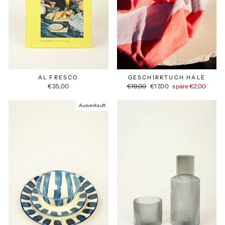
AL FRESCO
GESCHIRRTUCH HALE
Normaler
Sonderpreis
€35,00
€19,00
€17,00
spare €2,00
Preis
Ausverkauft