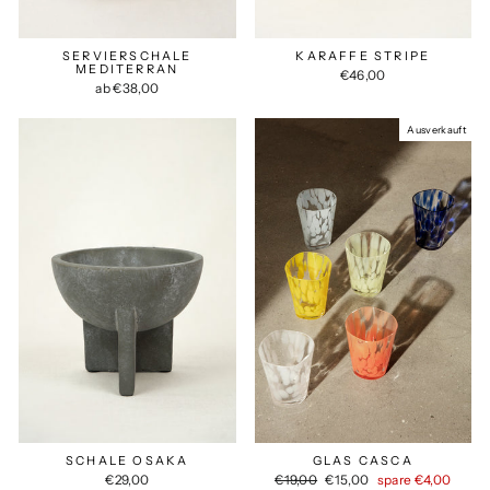
SERVIERSCHALE
KARAFFE STRIPE
MEDITERRAN
€46,00
ab €38,00
Ausverkauft
SCHALE OSAKA
GLAS CASCA
Normaler
Sonderpreis
€29,00
€19,00
€15,00
spare €4,00