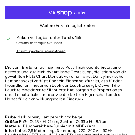
Weitere Bezahlmöglichkeiten
Pickup verfügbar unter
Torstr. 155
Gewöhnlich fertig in 4 Stunden
Ansicht speichern Informationen
Die vom Brutalismus inspirierte Post-Tischleuchte bietet eine
dezente und zugleich dynamische Gestaltung, die jedem von dir
gewählten Platz Charakteristik verleihen wird. Der zylindrische
Lampensockel verfügt über ein Eichenholzfurnier, das für den
freundlichen, modernen Look der Leuchte sorgt. Obwohl die
Leuchte eine dezente Silhouette hat, sorgen die Proportionen
und die natürliche Tiefe sowie die taktilen Eigenschaften des
Holzes für einen wirkungsvollen Eindruck.
Farbe:
d
ark brown, Lampenschirm: beige
Größe:
Fuß
Ø: 13 x H: 21 cm
,
Schirm:
Ø: 33 x H: 18.5 cm
:
Material:
Räuchereichen-Furnier mit MDF-Kern
Info:
Kabel: 2,6 Meter lang,
Spannung: 220–240V – 50Hz.