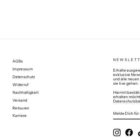
€319,00
NEWSLET
AGBs
Impressum
Erhalte ausgewä
exklusive News
Datenschutz
und alle neuen
sie live gehen.
Widerruf
Nachhaltigkeit
Hiermit bestät
erhalten möcht
Versand
Datenschutzb
Retouren
MELDE
ABONNIERE
DICH
Karriere
FÜR
UNSERE
MAILINGLIS
AN
Instagram
Fac