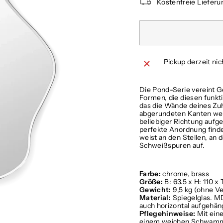
Kostenfreie Lieferu
Pickup derzeit ni
Die Pond-Serie vereint 
Formen, die diesen funkt
das die Wände deines Zuh
abgerundeten Kanten wer
beliebiger Richtung aufg
perfekte Anordnung finde
weist an den Stellen, an 
Schweißspuren auf.
Farbe:
chrome, brass
Größe:
B: 63.5 x H: 110 x 
Gewicht:
9,5 kg (ohne V
Material:
Spiegelglas. M
auch horizontal aufgehän
Pflegehinweise:
Mit ein
einem weichen Schwamm 