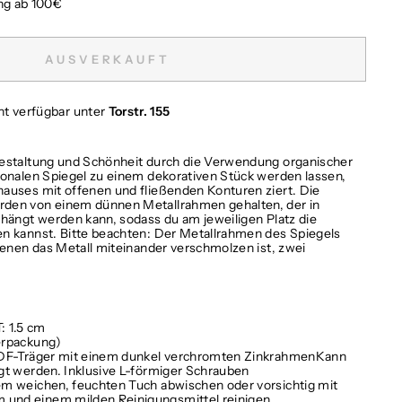
ng ab 100€
AUSVERKAUFT
cht verfügbar unter
Torstr. 155
Gestaltung und Schönheit durch die Verwendung organischer
ionalen Spiegel zu einem dekorativen Stück werden lassen,
auses mit offenen und fließenden Konturen ziert. Die
den von einem dünnen Metallrahmen gehalten, der in
ehängt werden kann, sodass du am jeweiligen Platz die
n kannst. Bitte beachten: Der Metallrahmen des Spiegels
denen das Metall miteinander verschmolzen ist, zwei
T: 1.5 cm
erpackung)
DF-Träger mit einem dunkel verchromten Zinkrahmen
Kann
gt werden. Inklusive L-förmiger Schrauben
em weichen, feuchten Tuch abwischen oder vorsichtig mit
und einem milden Reinigungsmittel reinigen