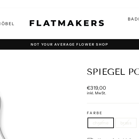
BAD
MÖBEL
NOT YOUR AVERAGE FLOWER SHOP
Pause
Diashow
SPIEGEL P
Normaler
€319,00
Preis
inkl. MwSt.
FARBE
chrome
brass