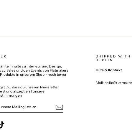
TER
SHIPPED WITH
BERLIN
hlte Inhalte zu Interieur und Design,
Hilfe & Kontakt
 zu Sales und den Events von Flatmakers
 Produkte in unserem Shop - noch bevor
Mail: hello@flatmake
igst Du, dass du unseren Newsletter
est und akzeptierst unsere
estimmungen
N
TE
ebook
TikTok