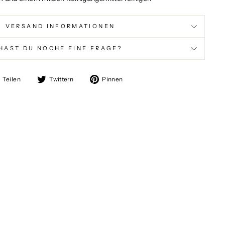
VERSAND INFORMATIONEN
HAST DU NOCHE EINE FRAGE?
Auf
Auf
Auf
Teilen
Twittern
Pinnen
Facebook
Twitter
Pinterest
teilen
twittern
pinnen