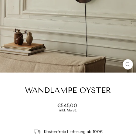
SCH
ES
WANDLAMPE OYSTER
Normaler
€545,00
Preis
inkl. MwSt.
Kostenfreie Lieferung ab 100€