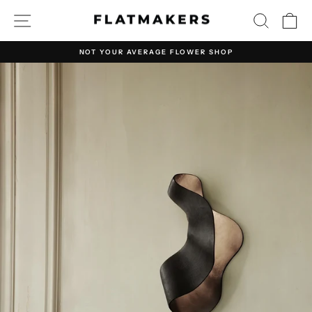
Direkt
SEITENNAVIGATION
SUCHE
E
zum
Inhalt
NOT YOUR AVERAGE FLOWER SHOP
Pause
Diashow