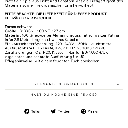
bietet ein Spiel aus Licht und Schatten, das die Einzigartigkeit des
Materials sowie ihre organische Form hervorhebt.
BITTE BEACHTE
:
DIE LIEFERZEIT FÜR DIESES PRODUKT
BETRÄGT CA. 2 WOCHEN
Farbe:
s
chwarz
Größe:
B: 33.6 x H: 60 x T: 12.7 cm
Material:
100 % recycelter Aluminiumguss mit schwarzer Patina
Info:
2,6 Meter langes, schwarzes Kabel mit
Ein-/Ausschalter
Spannung: 220–240V – 50Hz. Leuchtmittel:
Austauschbare LED-Leiste, 8W, 730LM, 2500K, CRI >90
Zertifizierungen: CE, IP20, Klasse Il. Nur für EU/NO/CH/UK
zugelassen und separate Ausführung für US
Pflegehinweise:
Mit einem feuchten Tuch abwischen
VERSAND INFORMATIONEN
HAST DU NOCHE EINE FRAGE?
Auf
Auf
Auf
Teilen
Twittern
Pinnen
Facebook
Twitter
Pinterest
teilen
twittern
pinnen