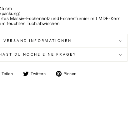
 45 cm
erpackung)
ertes Massiv-Eschenholz und Eschenfurnier mit MDF-Kern
nem feuchten Tuch abwischen
VERSAND INFORMATIONEN
HAST DU NOCHE EINE FRAGE?
Auf
Auf
Auf
Teilen
Twittern
Pinnen
Facebook
Twitter
Pinterest
teilen
twittern
pinnen