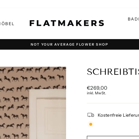
BAD
MÖBEL
NOT YOUR AVERAGE FLOWER SHOP
Pause
Diashow
SCHREIBTI
Normaler
€269,00
Preis
inkl. MwSt.
Kostenfreie Lieferu