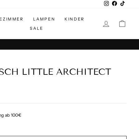
Instagram
Facebook
TikTok
EZIMMER
LAMPEN
KINDER
EINLOGGE
EIN
SALE
SCH LITTLE ARCHITECT
ng ab 100€