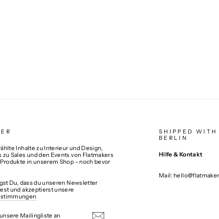
TER
SHIPPED WITH
BERLIN
hlte Inhalte zu Interieur und Design,
Hilfe & Kontakt
 zu Sales und den Events von Flatmakers
 Produkte in unserem Shop - noch bevor
Mail: hello@flatmake
igst Du, dass du unseren Newsletter
est und akzeptierst unsere
estimmungen
N