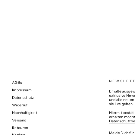
SCHREIBTISCH LITTLE ARCHITECT
€269,00
NEWSLET
AGBs
Impressum
Erhalte ausgewä
exklusive News
Datenschutz
und alle neuen
sie live gehen.
Widerruf
Nachhaltigkeit
Hiermit bestät
erhalten möcht
Versand
Datenschutzb
Retouren
MELDE
ABONNIERE
DICH
Karriere