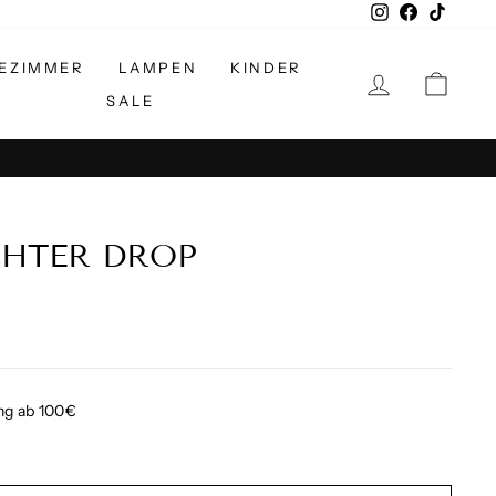
Instagram
Facebook
TikTok
EZIMMER
LAMPEN
KINDER
EINLOGGE
EIN
SALE
HTER DROP
ng ab 100€