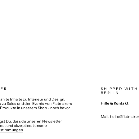
TER
SHIPPED WITH
BERLIN
hlte Inhalte zu Interieur und Design,
Hilfe & Kontakt
 zu Sales und den Events von Flatmakers
 Produkte in unserem Shop - noch bevor
Mail: hello@flatmake
igst Du, dass du unseren Newsletter
est und akzeptierst unsere
estimmungen
N