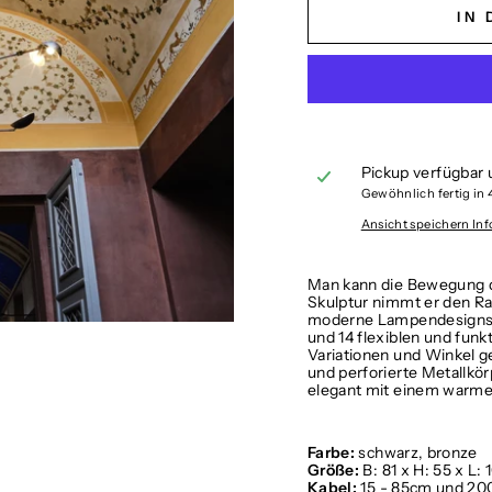
IN
Pickup verfügbar 
Gewöhnlich fertig in
Ansicht speichern In
Man kann die Bewegung de
Skulptur nimmt er den Ra
moderne Lampendesigns 
und 14 flexiblen und fun
Variationen und Winkel ge
und perforierte Metallkö
elegant mit einem warme
Farbe:
schwarz, bronze
Größe:
B: 81 x H: 55 x L:
Kabel:
15 - 85cm und 2