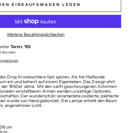
 DEN EINKAUFSWAGEN LEGEN
Weitere Bezahlmöglichkeiten
unter
Torstr. 155
 4 Stunden
formationen
s Drop Kronleuchters fast spüren. Als frei fließende
um ein und beharrt auf einem Eigenleben. Das Design ehrt
der 1950er Jahre.
Mit den sanft geschwungenen Schirmen
ktionalen verstellbaren Armen werden unzählige Optionen,
schaffen. Der wunderschön verarbeitete oxidierte, plattierte
rper wurde von Hand gebürstet. Die Lampe erhellt den Raum
n, angenehmen Licht.
 106 cm
00cm