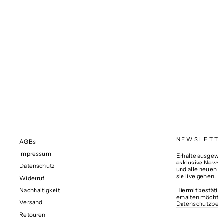
KRONLEUCHTER DROP
€899,00
NEWSLET
AGBs
Impressum
Erhalte ausgewä
exklusive News
Datenschutz
und alle neuen
sie live gehen.
Widerruf
Nachhaltigkeit
Hiermit bestät
erhalten möcht
Versand
Datenschutzb
Retouren
MELDE
ABONNIERE