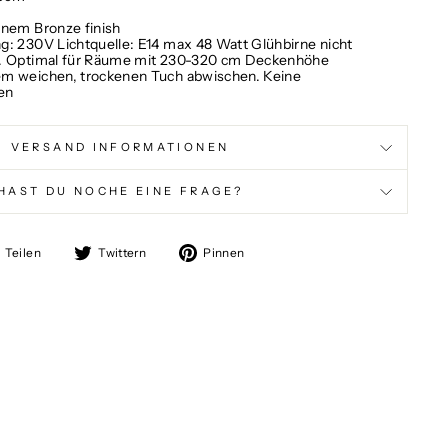
enem Bronze finish
: 230V Lichtquelle: E14 max 48 Watt Glühbirne nicht
r. Optimal für Räume mit 230-320 cm Deckenhöhe
em weichen, trockenen Tuch abwischen. Keine
en
VERSAND INFORMATIONEN
HAST DU NOCHE EINE FRAGE?
Auf
Auf
Auf
Teilen
Twittern
Pinnen
Facebook
Twitter
Pinterest
teilen
twittern
pinnen