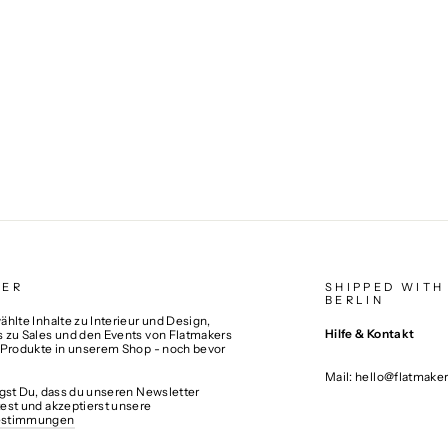
TER
SHIPPED WITH
BERLIN
hlte Inhalte zu Interieur und Design,
Hilfe & Kontakt
 zu Sales und den Events von Flatmakers
 Produkte in unserem Shop - noch bevor
Mail: hello@flatmake
igst Du, dass du unseren Newsletter
est und akzeptierst unsere
estimmungen
N