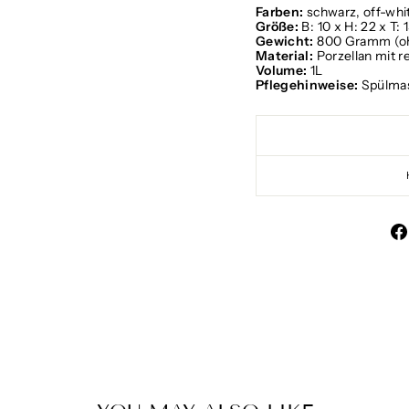
Farben:
schwarz, off-whi
Größe:
B: 10 x H: 22 x T:
Gewicht:
800 Gramm (oh
Material:
Porzellan mit r
Volume:
1L
Pflegehinweise:
Spülmas