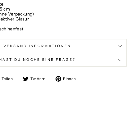
te
 15 cm
ne Verpackung)
eaktiver Glasur
chinenfest
VERSAND INFORMATIONEN
HAST DU NOCHE EINE FRAGE?
Auf
Auf
Auf
Teilen
Twittern
Pinnen
Facebook
Twitter
Pinterest
teilen
twittern
pinnen