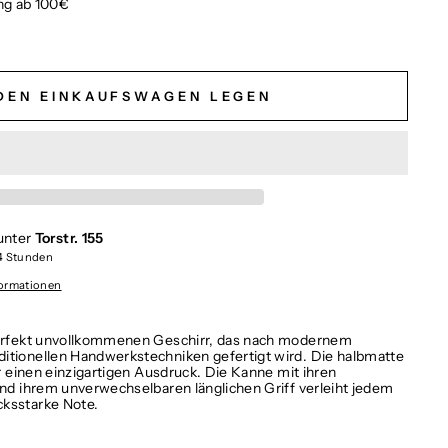
ng ab 100€
 DEN EINKAUFSWAGEN LEGEN
unter
Torstr. 155
 4 Stunden
formationen
 perfekt unvollkommenen Geschirr, das nach modernem
itionellen Handwerkstechniken gefertigt wird. Die halbmatte
für einen einzigartigen Ausdruck. Die Kanne mit ihren
und ihrem unverwechselbaren länglichen Griff verleiht jedem
cksstarke Note.