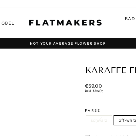
BAD
MÖBEL
NOT YOUR AVERAGE FLOWER SHOP
Pause
Diashow
KARAFFE 
Normaler
€59,00
Preis
inkl. MwSt.
FARBE
schwarz
off-whit