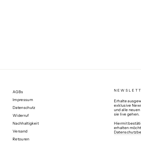
KARAFFE FLOW
€59,00
NEWSLET
AGBs
Impressum
Erhalte ausgewä
exklusive News
Datenschutz
und alle neuen
sie live gehen.
Widerruf
Nachhaltigkeit
Hiermit bestät
erhalten möcht
Versand
Datenschutzb
Retouren
MELDE
ABONNIERE