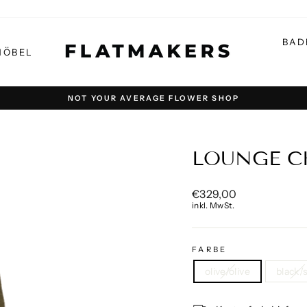
BAD
MÖBEL
NOT YOUR AVERAGE FLOWER SHOP
Pause
Diashow
LOUNGE C
Normaler
€329,00
Preis
inkl. MwSt.
FARBE
olive/olive
black/s