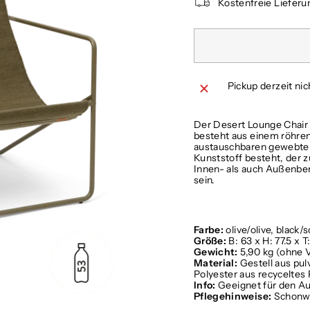
Kostenfreie Lieferu
Pickup derzeit ni
Der Desert Lounge Chair i
besteht aus einem röhre
austauschbaren gewebten 
Kunststoff besteht, der 
Innen- als auch Außenbe
sein.
Farbe:
olive/olive, black/s
Größe:
B: 63 x H: 77.5 x
Gewicht:
5,90 kg (ohne 
Material:
Gestell aus pu
Polyester aus recyceltes 
Info:
Geeignet für den A
Pflegehinweise:
Schonwä