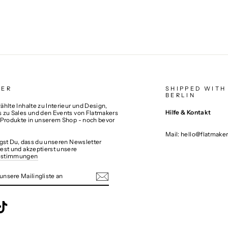
TER
SHIPPED WITH
BERLIN
hlte Inhalte zu Interieur und Design,
Hilfe & Kontakt
 zu Sales und den Events von Flatmakers
 Produkte in unserem Shop - noch bevor
Mail: hello@flatmake
igst Du, dass du unseren Newsletter
est und akzeptierst unsere
estimmungen
N
TE
ebook
TikTok