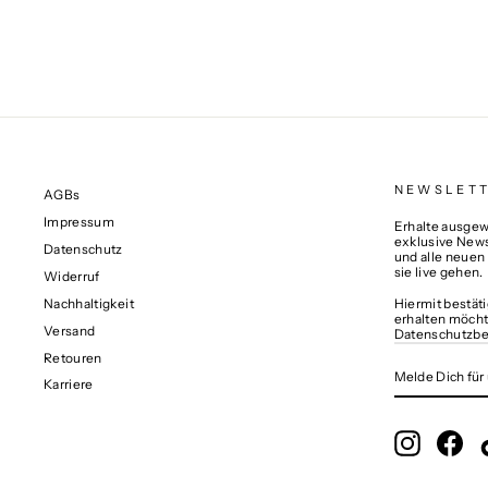
NEWSLET
AGBs
Impressum
Erhalte ausgewä
exklusive News
Datenschutz
und alle neuen
sie live gehen.
Widerruf
Nachhaltigkeit
Hiermit bestät
erhalten möcht
Versand
Datenschutzb
Retouren
MELDE
ABONNIERE
DICH
Karriere
FÜR
UNSERE
MAILINGLIS
AN
Instagram
Fac