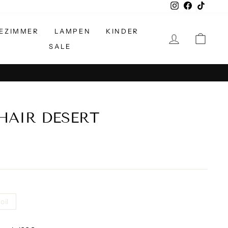
Instagram
Facebook
TikTok
EZIMMER
LAMPEN
KINDER
EINLOGGE
EIN
SALE
HAIR DESERT
oil