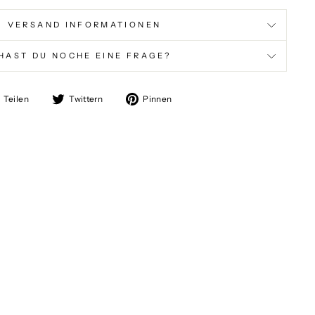
VERSAND INFORMATIONEN
HAST DU NOCHE EINE FRAGE?
Auf
Auf
Auf
Teilen
Twittern
Pinnen
Facebook
Twitter
Pinterest
teilen
twittern
pinnen