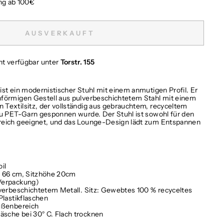
ng ab 100€
AUSVERKAUFT
cht verfügbar unter
Torstr. 155
st ein modernistischer Stuhl mit einem anmutigen Profil. Er
nförmigen Gestell aus pulverbeschichtetem Stahl mit einem
Textilsitz, der vollständig aus gebrauchtem, recyceltem
zu PET-Garn gesponnen wurde. Der Stuhl ist sowohl für den
reich geeignet, und das Lounge-Design lädt zum Entspannen
oil
 T: 66 cm, Sitzhöhe 20cm
Verpackung)
lverbeschichtetem Metall. Sitz: Gewebtes 100 % recyceltes
Plastikflaschen
ußenbereich
sche bei 30° C. Flach trocknen