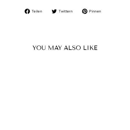
Auf
Auf
Auf
Teilen
Twittern
Pinnen
Facebook
Twitter
Pinterest
teilen
twittern
pinnen
YOU MAY ALSO LIKE
Ausverkauft