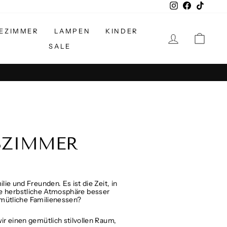
Instagram
Facebook
TikTok
EZIMMER
LAMPEN
KINDER
EINLOGGE
EIN
SALE
SZIMMER
e und Freunden. Es ist die Zeit, in
iese herbstliche Atmosphäre besser
gemütliche Familienessen?
r einen gemütlich stilvollen Raum,