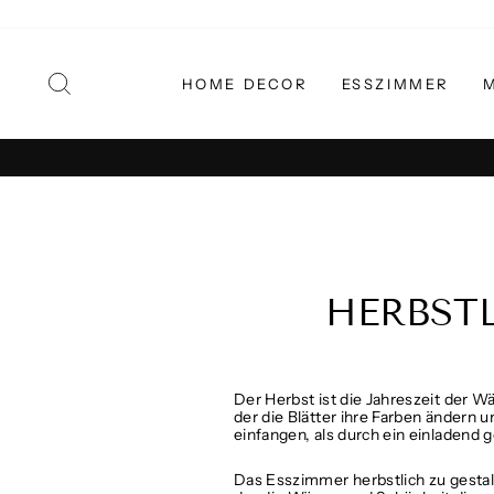
Direkt
zum
Inhalt
SUCHE
HOME DECOR
ESSZIMMER
HERBST
Der Herbst ist die Jahreszeit der W
der die Blätter ihre Farben ändern u
einfangen, als durch ein einladend 
Das Esszimmer herbstlich zu gestal