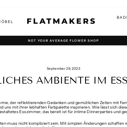
BAD
MÖBEL
NOT YOUR AVERAGE FLOWER SHOP
Pause
Diashow
September 29, 2023
LICHES AMBIENTE IM ES
ärme, der reflektierenden Gedanken und gemütlichen Zeiten mit Famili
nd uns mit ihrer lebhaften Farbpalette inspirieren. Wie lässt sich d
gestaltetes Esszimmer, das bereit ist für intime Dinnerparties und 
ten muss nicht kompliziert sein. Mit simplen Änderungen schaffen wi