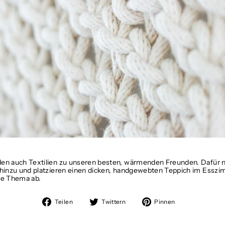
en auch Textilien zu unseren besten, wärmenden Freunden. Dafür
hinzu und platzieren einen dicken, handgewebten Teppich im Essz
che Thema ab.
Auf
Auf
Auf
Teilen
Twittern
Pinnen
Facebook
Twitter
Pinterest
teilen
twittern
pinnen